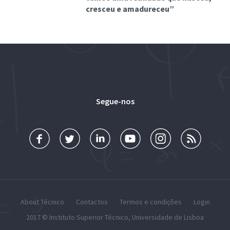
cresceu e amadureceu”
Segue-nos
About Técnico
Contactos
Termos e condições
Login
2017 ©
Instituto Superior Técnico
,
Universidade de Lisboa