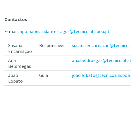
Contactos
E-mail:
apoioaoestudante-tagus@tecnico.ulisboa.pt
Susana
Responsável
susana.encarnacao@tecnico.u
Encarnação
Ana
ana.beldroegas@tecnico.ulis
Beldroegas
João
Guia
joao.lobato@tecnico.ulisboa
Lobato