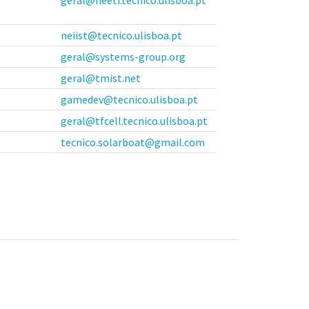
neiist@tecnico.ulisboa.pt
geral@systems-group.org
geral@tmist.net
gamedev@tecnico.ulisboa.pt
geral@tfcell.tecnico.ulisboa.pt
tecnico.solarboat@gmail.com