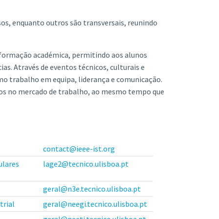
sos, enquanto outros são transversais, reunindo
formação académica, permitindo aos alunos
. Através de eventos técnicos, culturais e
mo trabalho em equipa, liderança e comunicação.
vos no mercado de trabalho, ao mesmo tempo que
contact@ieee-ist.org
ulares
lage2@tecnico.ulisboa.pt
geral@n3e.tecnico.ulisboa.pt
trial
geral@neegi.tecnico.ulisboa.pt
geral@neeti.tecnico.ulisboa.pt