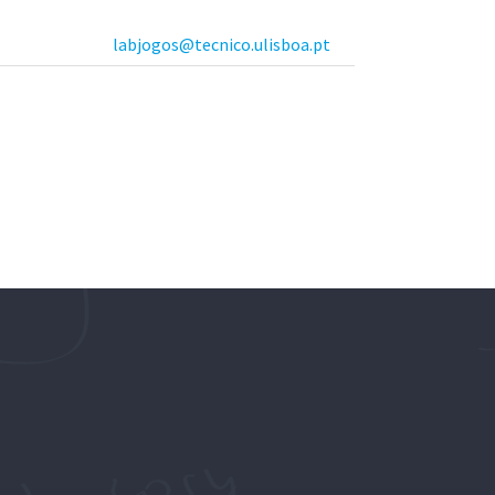
labjogos@tecnico.ulisboa.pt