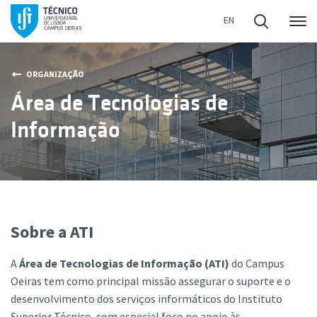
Me
ORGANIZAÇÃO
Área de Tecnologias de
Informação
Sobre a ATI
A
Área de Tecnologias de Informação (ATI)
do Campus
Oeiras tem como principal missão assegurar o suporte e o
desenvolvimento dos serviços informáticos do Instituto
Superior Técnico, com especial foco no apoio às