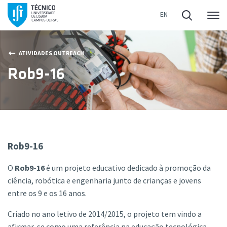
Me
ATIVIDADES OUTREACH
Rob9-16
Rob9-16
O
Rob9-16
é um projeto educativo dedicado à promoção da
ciência, robótica e engenharia junto de crianças e jovens
entre os 9 e os 16 anos.
Criado no ano letivo de 2014/2015, o projeto tem vindo a
afirmar-se como uma referência na educação tecnológica