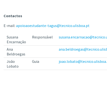
Contactos
E-mail:
apoioaoestudante-tagus@tecnico.ulisboa.pt
Susana
Responsável
susana.encarnacao@tecnico.u
Encarnação
Ana
ana.beldroegas@tecnico.ulis
Beldroegas
João
Guia
joao.lobato@tecnico.ulisboa
Lobato