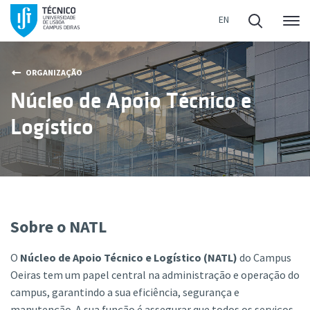
Me
ORGANIZAÇÃO
Núcleo de Apoio Técnico e
Logístico
Sobre o NATL
O
Núcleo de Apoio Técnico e Logístico (NATL)
do Campus
Oeiras tem um papel central na administração e operação do
campus, garantindo a sua eficiência, segurança e
manutenção. A sua função é assegurar que todos os serviços