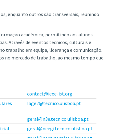
sos, enquanto outros são transversais, reunindo
formação académica, permitindo aos alunos
. Através de eventos técnicos, culturais e
mo trabalho em equipa, liderança e comunicação.
vos no mercado de trabalho, ao mesmo tempo que
contact@ieee-ist.org
ulares
lage2@tecnico.ulisboa.pt
geral@n3e.tecnico.ulisboa.pt
trial
geral@neegi.tecnico.ulisboa.pt
geral@neeti.tecnico.ulisboa.pt