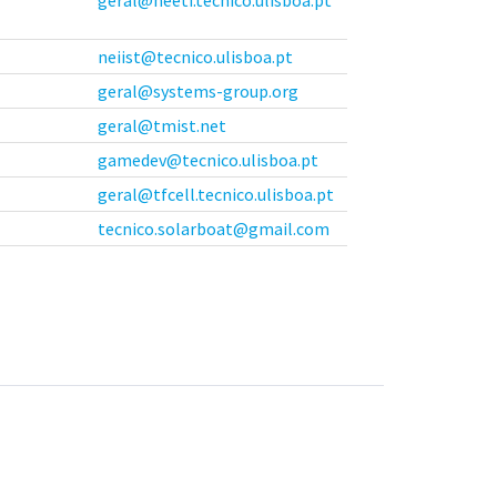
neiist@tecnico.ulisboa.pt
geral@systems-group.org
geral@tmist.net
gamedev@tecnico.ulisboa.pt
geral@tfcell.tecnico.ulisboa.pt
tecnico.solarboat@gmail.com