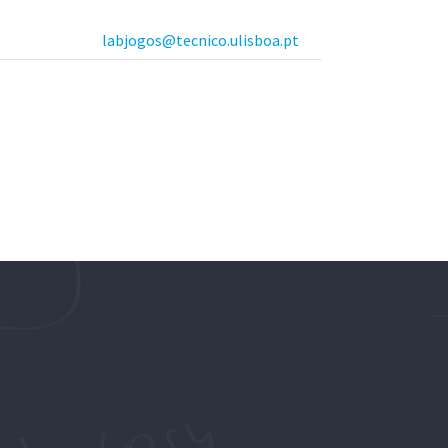
labjogos@tecnico.ulisboa.pt