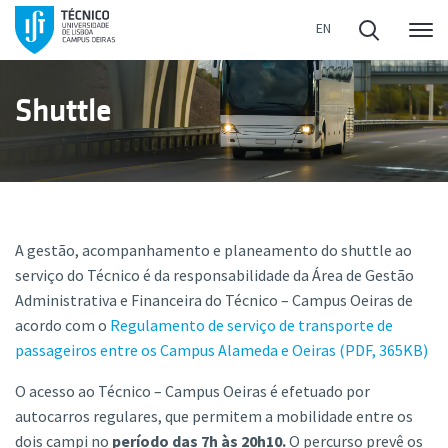
Me
Shuttle
A gestão, acompanhamento e planeamento do shuttle ao
serviço do Técnico é da responsabilidade da Área de Gestão
Administrativa e Financeira do Técnico – Campus Oeiras de
acordo com o
Regulamento de serviço de transporte de
passageiros entre os Campus Alameda e Oeiras (PDF, 365KB)
O acesso ao Técnico – Campus Oeiras é efetuado por
autocarros regulares, que permitem a mobilidade entre os
dois campi no
período das 7h às 20h10.
O percurso prevê os